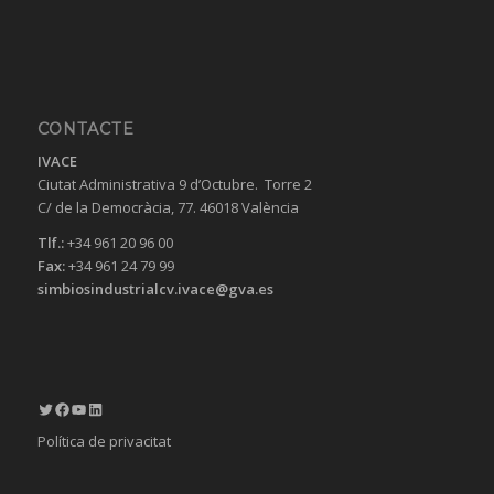
CONTACTE
IVACE
Ciutat Administrativa 9 d’Octubre. Torre 2
C/ de la Democràcia, 77. 46018 València
Tlf.:
+34 961 20 96 00
Fax:
+34 961 24 79 99
simbiosindustrialcv.ivace@gva.es
Twitter
Facebook
YouTube
LinkedIn
Política de privacitat