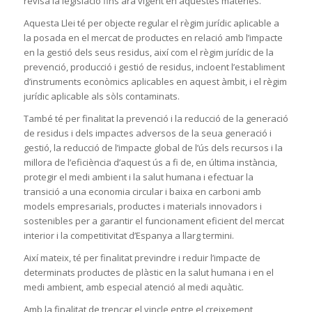
revisa la legislació fins ara vigent en aquestes matèries.
Aquesta Llei té per objecte regular el règim jurídic aplicable a
la posada en el mercat de productes en relació amb l’impacte
en la gestió dels seus residus, així com el règim jurídic de la
prevenció, producció i gestió de residus, incloent l’establiment
d’instruments econòmics aplicables en aquest àmbit, i el règim
jurídic aplicable als sòls contaminats.
També té per finalitat la prevenció i la reducció de la generació
de residus i dels impactes adversos de la seua generació i
gestió, la reducció de l’impacte global de l’ús dels recursos i la
millora de l’eficiència d’aquest ús a fi de, en última instància,
protegir el medi ambient i la salut humana i efectuar la
transició a una economia circular i baixa en carboni amb
models empresarials, productes i materials innovadors i
sostenibles per a garantir el funcionament eficient del mercat
interior i la competitivitat d’Espanya a llarg termini.
Així mateix, té per finalitat previndre i reduir l’impacte de
determinats productes de plàstic en la salut humana i en el
medi ambient, amb especial atenció al medi aquàtic.
Amb la finalitat de trencar el vincle entre el creixement