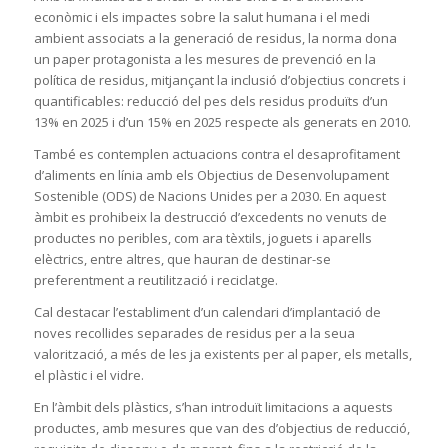
econòmic i els impactes sobre la salut humana i el medi
ambient associats a la generació de residus, la norma dona
un paper protagonista a les mesures de prevenció en la
política de residus, mitjançant la inclusió d’objectius concrets i
quantificables: reducció del pes dels residus produïts d’un
13% en 2025 i d’un 15% en 2025 respecte als generats en 2010.
També es contemplen actuacions contra el desaprofitament
d’aliments en línia amb els Objectius de Desenvolupament
Sostenible (ODS) de Nacions Unides per a 2030. En aquest
àmbit es prohibeix la destrucció d’excedents no venuts de
productes no peribles, com ara tèxtils, joguets i aparells
elèctrics, entre altres, que hauran de destinar-se
preferentment a reutilització i reciclatge.
Cal destacar l’establiment d’un calendari d’implantació de
noves recollides separades de residus per a la seua
valorització, a més de les ja existents per al paper, els metalls,
el plàstic i el vidre.
En l’àmbit dels plàstics, s’han introduït limitacions a aquests
productes, amb mesures que van des d’objectius de reducció,