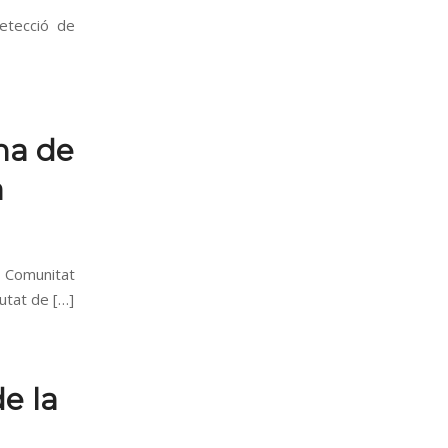
detecció de
ma de
a
a Comunitat
iutat de […]
e la