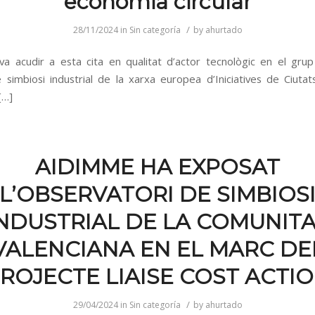
economia circular
/
28/11/2024
in
Sin categoría
by
ahurtado
 acudir a esta cita en qualitat d’actor tecnològic en el grup
 simbiosi industrial de la xarxa europea d’Iniciatives de Ciutat
 […]
AIDIMME HA EXPOSAT
L’OBSERVATORI DE SIMBIOS
NDUSTRIAL DE LA COMUNIT
VALENCIANA EN EL MARC DE
ROJECTE LIAISE COST ACTI
/
29/04/2024
in
Sin categoría
by
ahurtado