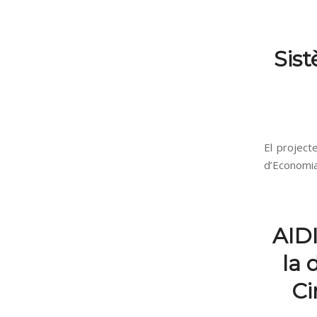
Sis
El project
d’Economia 
AIDI
la 
Ci