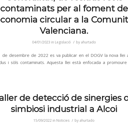
contaminats per al foment de
economia circular a la Comuni
Valenciana.
/
04/01/2023
in
Legislació
by
ahurtado
1 de desembre de 2022 es va publicar en el DOGV la nova llei
dus i sòls contaminats. Aquesta llei està enfocada a promoure
aller de detecció de sinergies 
simbiosi industrial a Alcoi
/
15/09/2022
in
Noticies
by
ahurtado