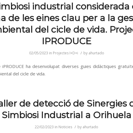
imbiosi industrial considerad
a de les eines clau per a la ges
iental del cicle de vida. Proj
IPRODUCE
/
02/05/2023
in
Projectes I+D+i
by
ahurtado
e iPRODUCE ha desenvolupat diverses guies didàctiques gratuït
ental del cicle de vida.
aller de detecció de Sinergies 
Simbiosi Industrial a Orihuela
/
22/02/2023
in
Noticies
by
ahurtado