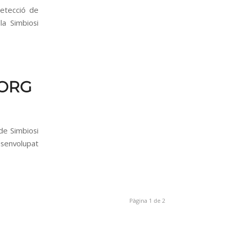
detecció de
la Simbiosi
BORG
 de Simbiosi
esenvolupat
Pàgina 1 de 2