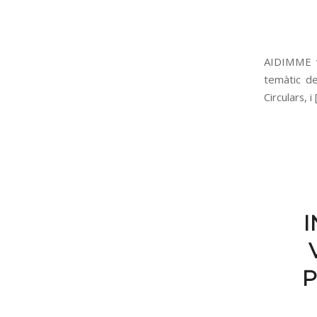
AIDIMME va
temàtic de
Circulars, i
I
P