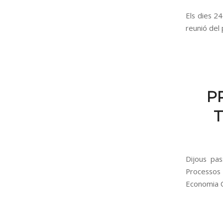
Els dies 24
reunió del
P
T
Dijous pa
Processos 
Economia Ci