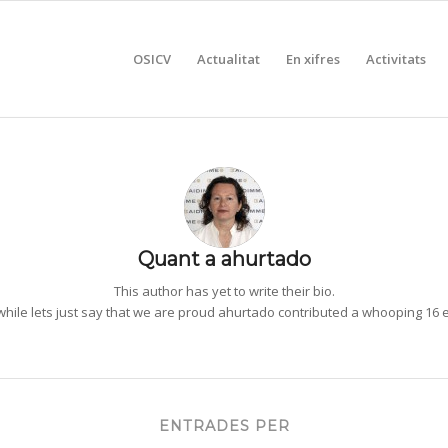
OSICV
Actualitat
En xifres
Activitats
Quant a
ahurtado
This author has yet to write their bio.
ile lets just say that we are proud
ahurtado
contributed a whooping 16 e
ENTRADES PER