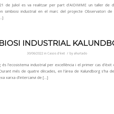
21 de Juliol es va realitzar per part d’AIDIMME un taller de 
en simbiosi industrial en el marc del projecte Observatori de 
[…]
BIOSI INDUSTRIAL KALUND
/
30/06/2022
in
Casos d'èxit
by
ahurtado
és l’ecosistema industrial per excel·lència i el primer cas d’èxit
. Durant més de quatre dècades, en l’àrea de Kalundborg s’ha d
xa xarxa d’intercanvi de […]