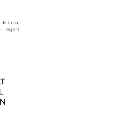
 de treball
s i Regions
I
AT
L
ON