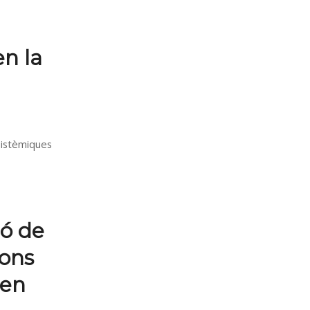
n la
Sistèmiques
ió de
ions
 en