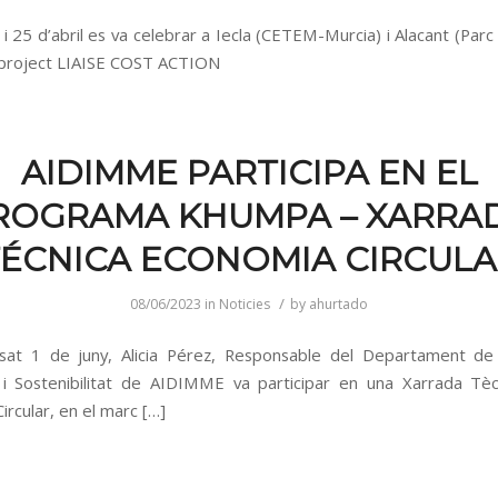
 i 25 d’abril es va celebrar a Iecla (CETEM-Murcia) i Alacant (Parc C
 project LIAISE COST ACTION
AIDIMME PARTICIPA EN EL
ROGRAMA KHUMPA – XARRA
ÉCNICA ECONOMIA CIRCUL
/
08/06/2023
in
Noticies
by
ahurtado
ssat 1 de juny, Alicia Pérez, Responsable del Departament de
i Sostenibilitat de AIDIMME va participar en una Xarrada Tè
rcular, en el marc […]