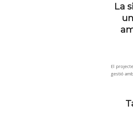
La s
un
amb
El project
gestió ambi
T