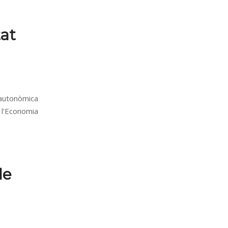
tat
 autonòmica
 l’Economia
de