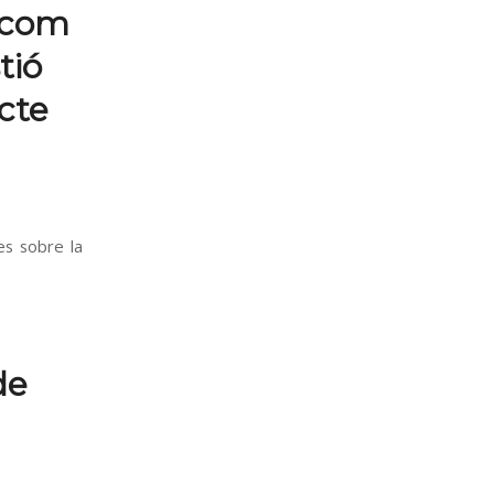
a com
tió
ecte
es sobre la
de