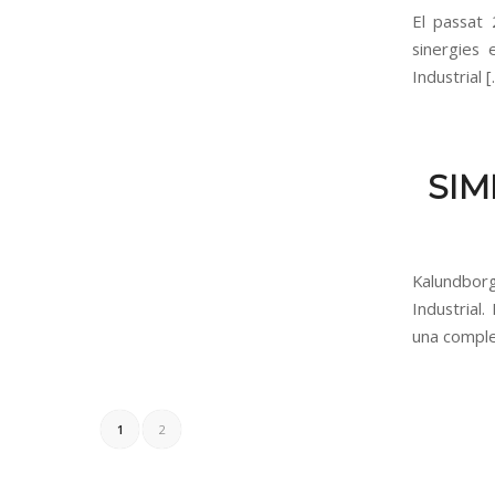
El passat 
sinergies 
Industrial 
SIM
Kalundborg 
Industrial
una comple
1
2