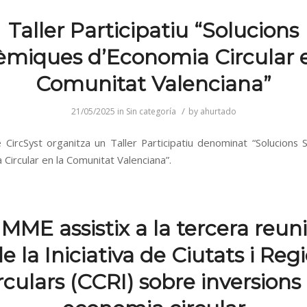
Taller Participatiu “Solucions
tèmiques d’Economia Circular e
Comunitat Valenciana”
/
21/05/2025
in
Sin categoría
by
ahurtado
e CircSyst organitza un Taller Participatiu denominat “Solucions 
Circular en la Comunitat Valenciana”.
MME assistix a la tercera reun
de la Iniciativa de Ciutats i Reg
rculars (CCRI) sobre inversions