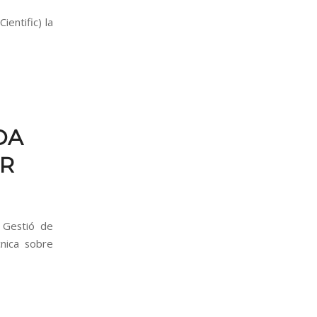
ientific) la
DA
AR
 Gestió de
cnica sobre