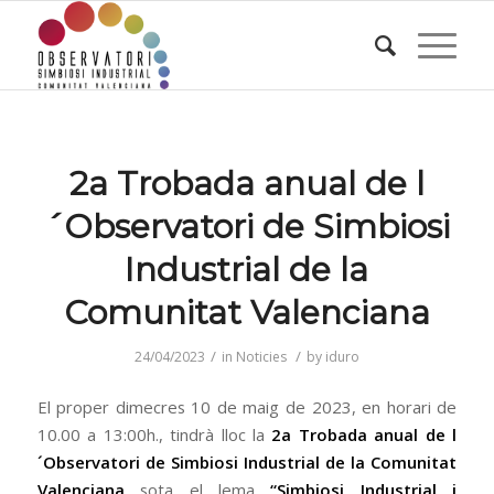
2a Trobada anual de l
´Observatori de Simbiosi
Industrial de la
Comunitat Valenciana
/
/
24/04/2023
in
Noticies
by
iduro
El proper dimecres 10 de maig de 2023, en horari de
10.00 a 13:00h., tindrà lloc la
2a Trobada anual de l
´Observatori de Simbiosi Industrial de la Comunitat
Valenciana
sota el lema
“Simbiosi Industrial i