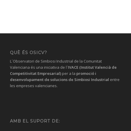
QUÈ ÉS OSICV?
L´Observatori de Simbiosi Industrial de la Comunitat
Valenciana és una iniciativa de l´
IVACE (Institut Valencià de
Competitivitat Empresarial)
per a la
promoció i
desenvolupament de solucions
de Simbiosi Industrial
entre
les empreses valencianes.
AMB EL SUPORT DE: