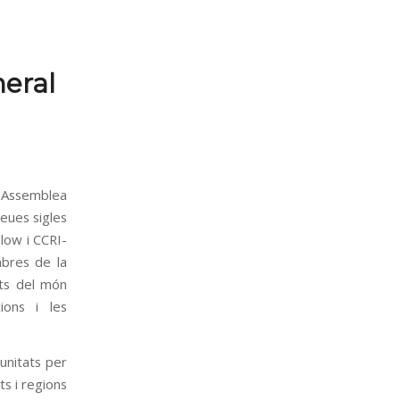
eral
a Assemblea
seues sigles
llow i CCRI-
mbres de la
nts del món
ions i les
unitats per
ts i regions