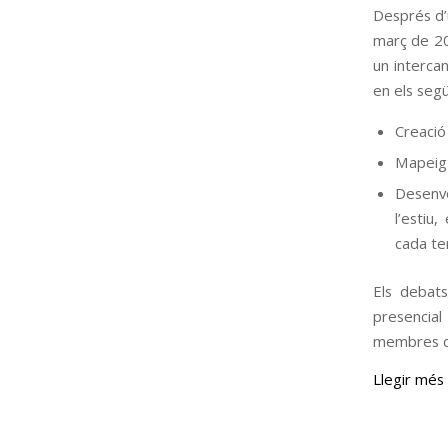
Després d’u
març de 20
un interca
en els seg
Creació
Mapeig 
Desenvo
l’estiu
cada te
Els debat
presencial
membres de
Llegir més