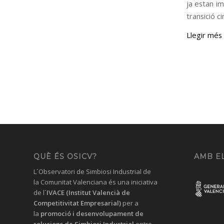
ja estan im
transició c
Llegir més
QUÈ ÉS OSICV?
AMB EL
L´Observatori de Simbiosi Industrial de
la Comunitat Valenciana és una iniciativa
de l´
IVACE (Institut Valencià de
Competitivitat Empresarial)
per a
la
promoció i desenvolupament de
solucions
de Simbiosi Industrial
entre