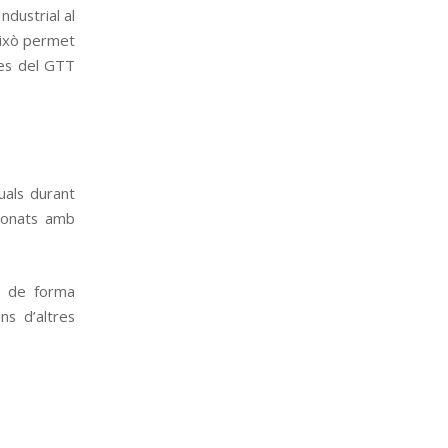
ndustrial al
Això permet
res del GTT
uals durant
cionats amb
T de forma
ns d’altres