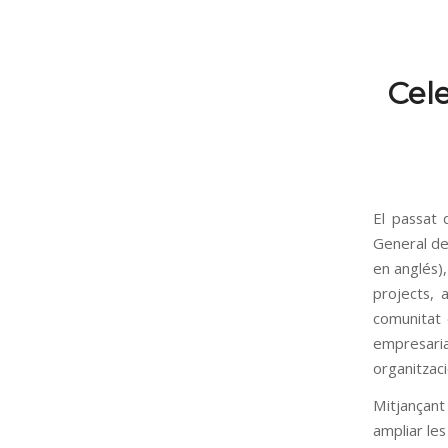
Cel
El passat 
General de 
en anglés),
projects, 
comunitat 
empresari
organitzac
Mitjançant
ampliar les