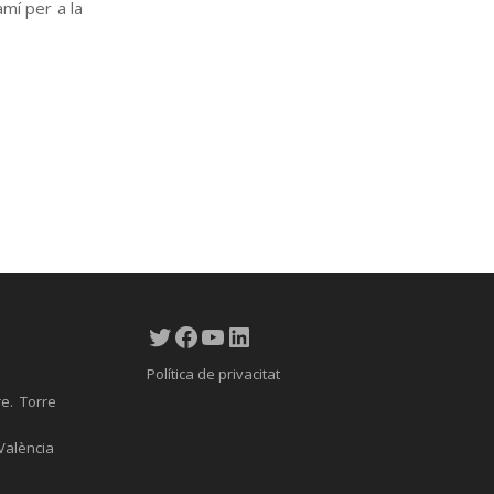
amí per a la
Twitter
Facebook
YouTube
LinkedIn
Política de privacitat
re. Torre
 València