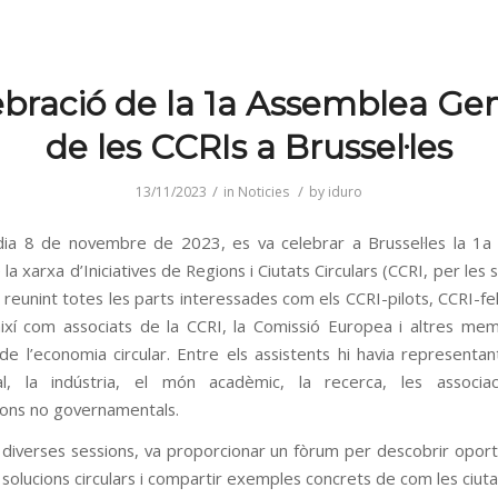
ebració de la 1a Assemblea Gen
de les CCRIs a Brussel·les
/
/
13/11/2023
in
Noticies
by
iduro
dia 8 de novembre de 2023, es va celebrar a Brussel·les la 1
la xarxa d’Iniciatives de Regions i Ciutats Circulars (CCRI, per les 
 reunint totes les parts interessades com els CCRI-pilots, CCRI-fe
així com associats de la CCRI, la Comissió Europea i altres me
de l’economia circular. Entre els assistents hi havia representa
al, la indústria, el món acadèmic, la recerca, les associac
ions no governamentals.
 diverses sessions, va proporcionar un fòrum per descobrir oport
 solucions circulars i compartir exemples concrets de com les ciuta