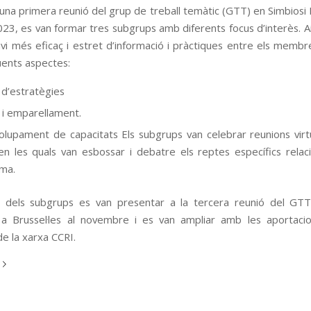
na primera reunió del grup de treball temàtic (GTT) en Simbiosi I
23, es van formar tres subgrups amb diferents focus d’interès. 
nvi més eficaç i estret d’informació i pràctiques entre els memb
üents aspectes:
 d’estratègies
i emparellament.
lupament de capacitats Els subgrups van celebrar reunions virt
, en les quals van esbossar i debatre els reptes específics rela
ma.
s dels subgrups es van presentar a la tercera reunió del GT
 a Brussel·les al novembre i es van ampliar amb les aportacio
 la xarxa CCRI.