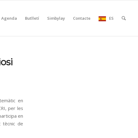
Agenda
Butlletí
Simbylay
Contacte
ES
osi
temàtic en
CRI, per les
participa en
t tècnic de