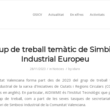
OSICV
Actualitat
En xifres
Activitats
up de treball temàtic de Simbi
Industrial Europeu
/
/
28/11/2023
in
Noticies
by
iduro
tat Valenciana forma part des de 2023 del grup de treball 
dustrial de la xarxa d’Iniciatives de Ciutats i Regions Circulars (C
s en anglés). En particular, AIDIMME és l’Institut Tecnològic que 
p de treball, com a part de les seves tasques de secretaria
ri de Simbiosi Industrial de la Comunitat Valenciana.