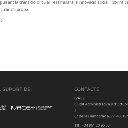
pulsant la transició circular, estimulant la innovació social i obrint c
ircular d’Europa.
 SUPORT DE:
CONTACTE
IVACE
Ciutat Administrativa 9 d’Octub
2
C/ de la Democràcia, 77. 46018
Tlf.:
+34 961 20 96 00