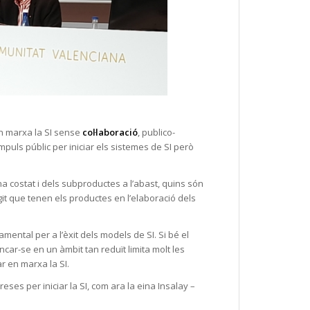
en marxa la SI sense
col·laboració
, publico-
mpuls públic per iniciar els sistemes de SI però
a costat i dels subproductes a l’abast, quins són
it que tenen els productes en l’elaboració dels
ntal per a l’èxit dels models de SI. Si bé el
ancar-se en un àmbit tan reduït limita molt les
r en marxa la SI.
ses per iniciar la SI, com ara la eina Insalay –