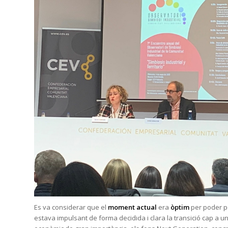
Es va considerar que el
moment actual
era
òptim
per poder p
estava impulsant de forma decidida i clara la transició cap a u