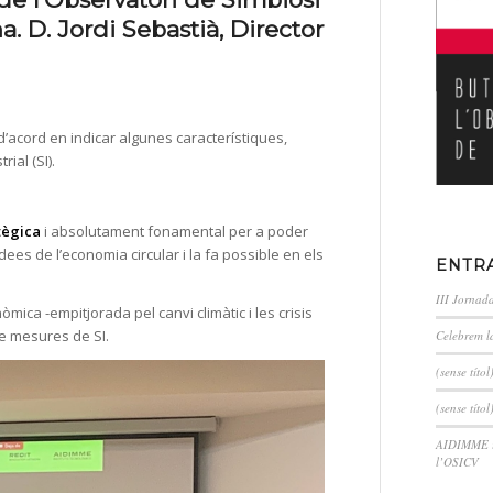
. D. Jordi Sebastià, Director
d’acord en indicar algunes característiques,
ial (SI).
tègica
i absolutament fonamental per a poder
dees de l’economia circular i la fa possible en els
ENTR
III Jornad
mica -empitjorada pel canvi climàtic i les crisis
de mesures de SI.
Celebrem l
(sense títol
(sense títol
AIDIMME im
l’OSICV