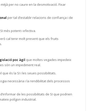
 i mitjà per no caure en la desmotivació. Fixar
onal
per tal d’establir relacions de confiança i de
SI més potent i efectiva.
rò cal tenir molt present que els fruits
s.
gislació poc àgil
que moltes vegades impedeix
ves són un impediment real.
que és la SI i les seues possibilitats.
gia necessària i la rendibilitat dels processos
 d’informar de les possibilitats de SI que podrien
mateix polígon industrial.