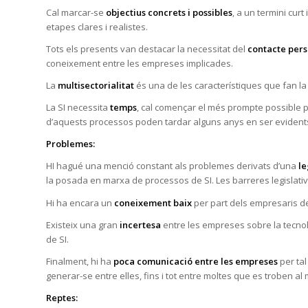
Cal marcar-se
objectius concrets i possibles
, a un termini curt
etapes clares i realistes.
Tots els presents van destacar la necessitat del
contacte pers
coneixement entre les empreses implicades.
La
multisectorialitat
és una de les característiques que fan la 
La SI necessita
temps
, cal començar el més prompte possible pe
d’aquests processos poden tardar alguns anys en ser evident
Problemes:
HI hagué una menció constant als problemes derivats d’una
le
la posada en marxa de processos de SI. Les barreres legislati
Hi ha encara un
coneixement baix
per part dels empresaris del 
Existeix una gran
incertesa
entre les empreses sobre la tecnolo
de SI.
Finalment, hi ha
poca comunicació entre les empreses
per tal
generar-se entre elles, fins i tot entre moltes que es troben al 
Reptes: