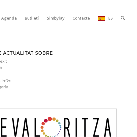
Agenda
Butlletí
Simbylay
Contacte
ES
 ACTUALITAT SOBRE
èxit
ió
s I+D+i
goría