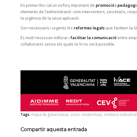
En primer lloc cal un esforç important de
promoció i pedagogi
elements de l’administració -com interventors, secretaris, respon
la urgència de la seua aplicació.
Son necessaris i urgents les
reformes legals
que faciliten la S
És molt necessari millorar i
facilitar la comunicació
entre empr
col·laboració sense els quals la SI no serà possible.
Tags:
mapa de gobernanza
,
osicv
,
revaloritza2
,
simbiosi industrial
Compartir aquesta entrada