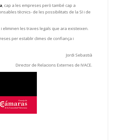
a
, cap a les empreses però també cap a
sables tècnics- de les possibilitats de la SI i de
I i eliminen les traves legals que ara existeixen.
eses per establir climes de confiança i
Jordi Sebastià
Director de Relacions Externes de IVACE.