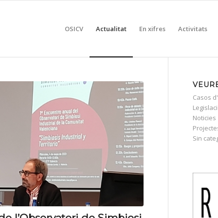
OSICV
Actualitat
En xifres
Activitats
VEURE
Casos d'
Legislac
Noticies
Projecte
Sin cate
de l’Observatori de Simbiosi