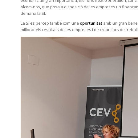
econòmic de gran importància, els fons Next Generation, concre
Alcem-nos, que posa a disposició de les empreses un finançame
demana la SI.
La Si es percep també com una
oportunitat
amb un gran benefi
millorar els resultats de les empreses i de crear llocs de treball