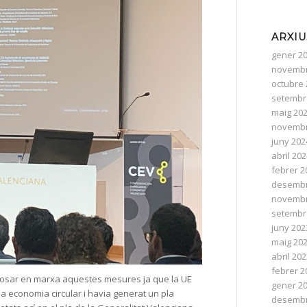
ARXIU
gener 2
novembr
octubre 
setembr
maig 20
novembr
juny 202
abril 20
febrer 2
desembr
novembr
setembr
juny 202
maig 20
abril 20
febrer 2
osar en marxa aquestes mesures ja que la UE
gener 2
na economia circular i havia generat un pla
desembr