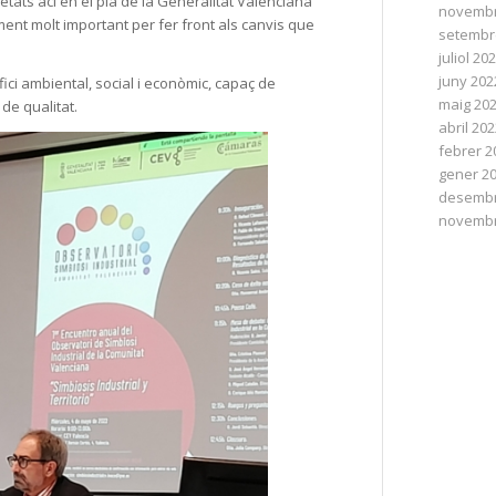
tats ací en el pla de la Generalitat Valenciana
novembr
nt molt important per fer front als canvis que
setembr
juliol 20
juny 202
ci ambiental, social i econòmic, capaç de
maig 20
 de qualitat.
abril 20
febrer 2
gener 2
desembr
novembr