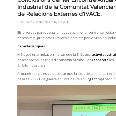
Industrial de la Comunitat Valenciana
de Relacions Externes d’IVACE.
/
/
13/05/2022
in
Noticies
by
crevert
Els diversos participants en aquest primer encontre van estar 
necessitats, problemes i reptes plantejats per la Simbiosi Industr
Característiques:
Hi hagué unanimitat en indicar que la SI és una
activitat estra
aplicar polítiques reals d’economia circular. La SI
concreta
les i
àmbits industrials.
Al mateix temps es va destacar que la situació ambiental i econò
de la COVID 21 i la guerra en Ucraïna- feien
urgent
l’aplicació 