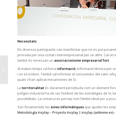
Necessitats:
Els diversos participants van manifestar que no es pot posar
provada per una costat i interempresarial per un altre. Cal un i
també és necessari un
associacionisme empresarial fort
.
La importància de les
Al mateix temps cal bona
informació.
Informació tècnica per un
entitats gestores en la
i on es troben. També cal informar al consumidor del valor afeg
Simbiosi Industrial.
quals s’han aplicat mecanismes de SI.
La
territorialitat
és clarament percebuda com un element foname
polígon industrial ha de ser l’embrió de les estratègies de SI, t
possibilitats. La comarca es percep com l’àmbit ideal per a posa
Són fonamentals les
eines informàtiques
que ajuden les empre
Metodología Insylay – Proyecto Insylay | insylay (aidimme.es)
–