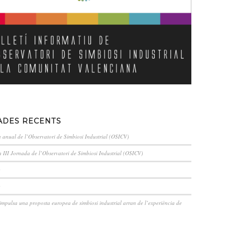
ADES RECENTS
a anual de l’Observatori de Simbiosi Industrial (OSICV)
a III Jornada de l’Observatori de Simbiosi Industrial (OSICV)
)
)
pulsa una proposta europea de simbiosi industrial arran de l’experiència de