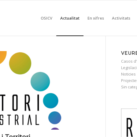
OSICV
Actualitat
En xifres
Activitats
VEURE
Casos d'
Legislac
Noticies
Projecte
Sin cate
 Territori.