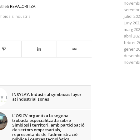
novembr
tlletí
REVALORITZA
.
setembr
juliol 20
mbiosis industrial
juny 202
maig 20
abril 20
febrer 2
gener 2
desembr
novembr
INSYLAY. Industrial symbiosis layer
at industrial zones
L´OSICV organitza la segona
trobada especialitzada sobre
Simbiosi i territori, amb participació
de sectors empresarials,
representants de l’administració
pública i centres tecnològics