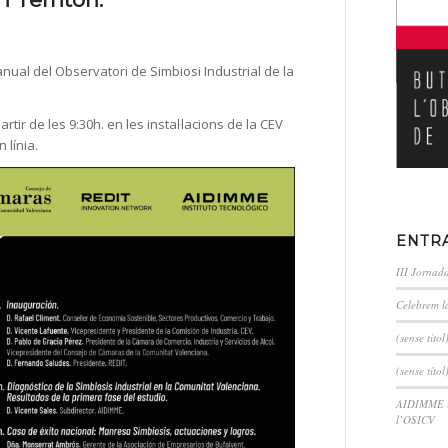
anual del Observatori de Simbiosi Industrial de la
ir de les 9:30h. en les instal·lacions de la CEV
 línia.
ENTR
III Jornad
Celebrem l
(sense títol
(sense títol
AIDIMME im
l’OSICV