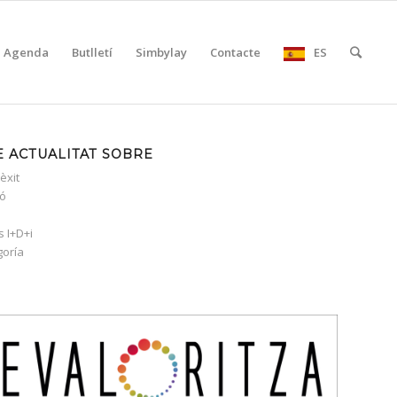
Agenda
Butlletí
Simbylay
Contacte
ES
 ACTUALITAT SOBRE
èxit
ió
s I+D+i
goría