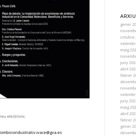
ARXIU
gener 2
novembr
octubre 
setembr
maig 20
novembr
juny 202
abril 20
febrer 2
desembr
novembr
setembr
juny 202
maig 20
abril 20
reu electrònic.
febrer 2
gener 2
simbiosindustrialcv.ivace@gva.es
desembr