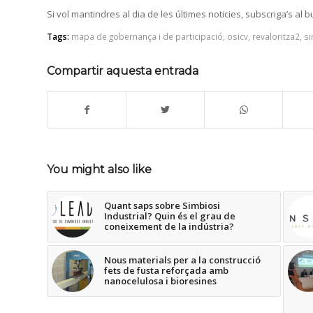
Si vol mantindres al dia de les últimes noticies, subscriga’s al bu
Tags:
mapa de gobernança i de participació
,
osicv
,
revaloritza2
,
si
Compartir aquesta entrada
You might also like
Quant saps sobre Simbiosi
Industrial? Quin és el grau de
coneixement de la indústria?
Nous materials per a la construcció
fets de fusta reforçada amb
nanocelulosa i bioresines