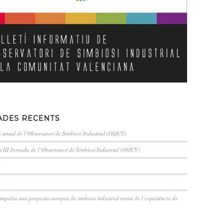
ADES RECENTS
a anual de l’Observatori de Simbiosi Industrial (OSICV)
a III Jornada de l’Observatori de Simbiosi Industrial (OSICV)
)
)
pulsa una proposta europea de simbiosi industrial arran de l’experiència de