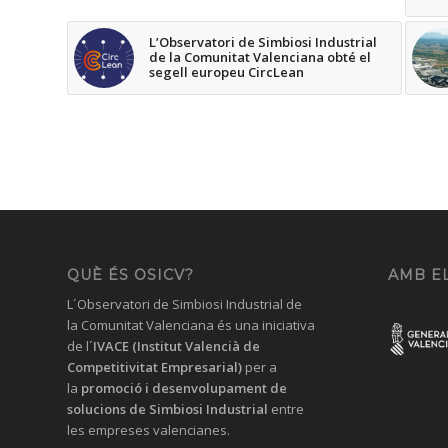
L’Observatori de Simbiosi Industrial
de la Comunitat Valenciana obté el
segell europeu CircLean
QUÈ ÉS OSICV?
AMB EL
L´Observatori de Simbiosi Industrial de
la Comunitat Valenciana és una iniciativa
de l´
IVACE (Institut Valencià de
Competitivitat Empresarial)
per a
la
promoció i desenvolupament de
solucions
de Simbiosi Industrial
entre
les empreses valencianes.