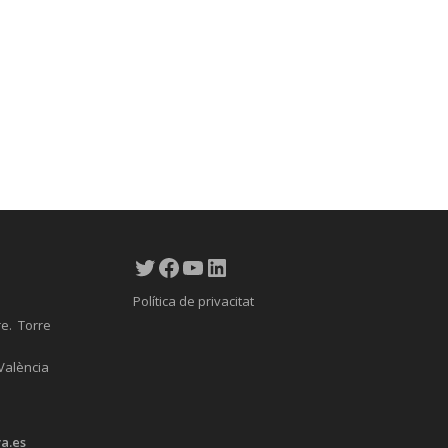
Twitter
Facebook
YouTube
LinkedIn
Política de privacitat
re. Torre
 València
a.es