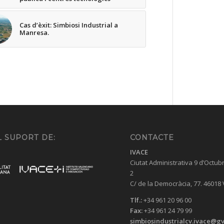
Cas d’èxit: Simbiosi Industrial a
Manresa.
 SUPORT DE:
CONTACTE
IVACE
Ciutat Administrativa 9 d’Octub
2
C/ de la Democràcia, 77. 46018
Tlf.:
+34 961 20 96 00
Fax:
+34 961 24 79 99
simbiosindustrialcv.ivace@gv