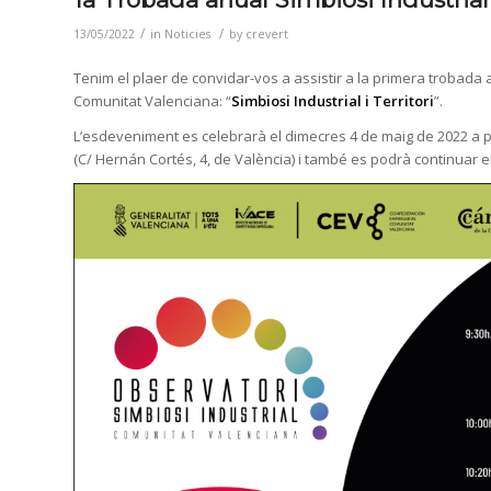
/
/
13/05/2022
in
Noticies
by
crevert
Tenim el plaer de convidar-vos a assistir a la primera trobada 
Comunitat Valenciana: “
Simbiosi Industrial i Territori
”.
L’esdeveniment es celebrarà el dimecres 4 de maig de 2022 a part
(C/ Hernán Cortés, 4, de València) i també es podrà continuar en