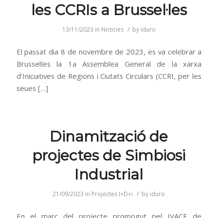
les CCRIs a Brussel·les
/
13/11/2023
in
Noticies
by
iduro
El passat dia 8 de novembre de 2023, es va celebrar a
Brussel·les la 1a Assemblea General de la xarxa
d’Iniciatives de Regions i Ciutats Circulars (CCRI, per les
seues […]
Dinamització de
projectes de Simbiosi
Industrial
/
21/09/2023
in
Projectes I+D+i
by
iduro
En el marc del projecte promogut pel IVACE de