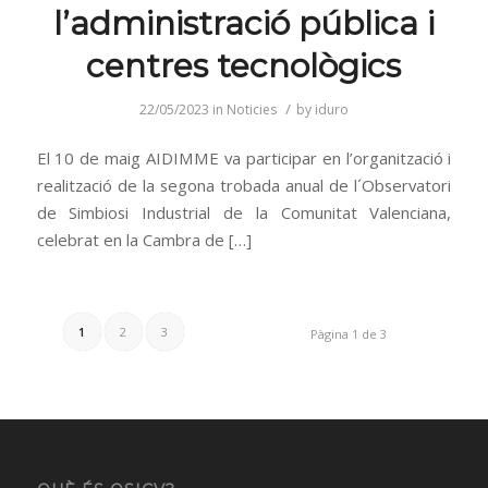
l’administració pública i
centres tecnològics
/
22/05/2023
in
Noticies
by
iduro
El 10 de maig AIDIMME va participar en l’organització i
realització de la segona trobada anual de l´Observatori
de Simbiosi Industrial de la Comunitat Valenciana,
celebrat en la Cambra de […]
1
2
3
Pàgina 1 de 3