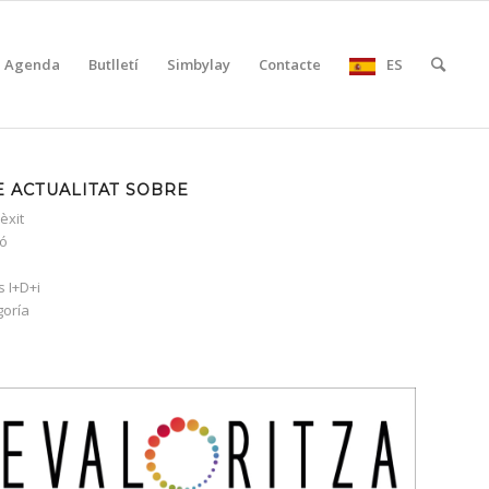
Agenda
Butlletí
Simbylay
Contacte
ES
 ACTUALITAT SOBRE
èxit
ió
s I+D+i
goría