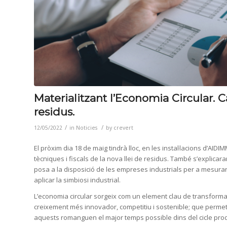
Materialitzant l’Economia Circular. C
residus.
/
/
12/05/2022
in
Noticies
by
crevert
El pròxim dia 18 de maig tindrà lloc, en les instal·lacions d’AI
tècniques i fiscals de la nova llei de residus. També s’explica
posa a la disposició de les empreses industrials per a mesurar i
aplicar la simbiosi industrial.
L’economia circular sorgeix com un element clau de transform
creixement més innovador, competitiu i sostenible; que permet
aquests romanguen el major temps possible dins del cicle produc