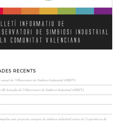
ADES RECENTS
a anual de l’Observatori de Simbiosi Industrial (OSICV)
a III Jornada de l’Observatori de Simbiosi Industrial (OSICV)
)
)
pulsa una proposta europea de simbiosi industrial arran de l’experiència de