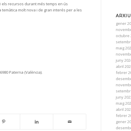
nté els recursos durant més temps en ús
na temàtica molt nova i de gran interés per a les
ARXIU
gener 2
novembr
octubre 
setembr
maig 20
novembr
juny 202
abril 20
980 Paterna (València).
febrer 2
desembr
novembr
setembr
juny 202
maig 20
abril 20
febrer 2
gener 2
desembr