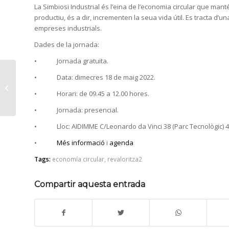
La Simbiosi Industrial és l’eina de l’economia circular que ma
productiu, és a dir, incrementen la seua vida útil. Es tracta d’u
empreses industrials.
Dades de la jornada:
• Jornada gratuïta.
El projecte SIGEN2H2
• Data: dimecres 18 de maig 2022.
permetrà generar
• Horari: de 09.45 a 12.00 hores.
hidrogen verd i una
economia circula...
• Jornada: presencial.
• Lloc: AIDIMME C/Leonardo da Vinci 38 (Parc Tecnològic) 46
•
Més informació
i
agenda
Tags:
economía circular
,
revaloritza2
Compartir aquesta entrada