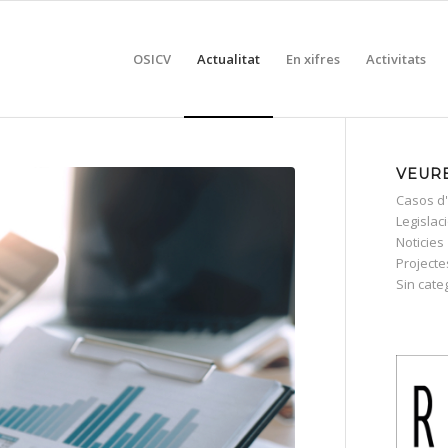
OSICV
Actualitat
En xifres
Activitats
VEURE
Casos d'
Legislac
Noticies
Projecte
Sin cate