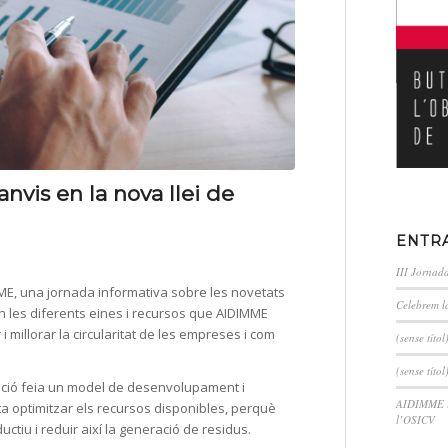
anvis en la nova llei de
ENTR
III Jornad
DIMME, una jornada informativa sobre les novetats
Celebrem l
ran les diferents eines i recursos que AIDIMME
 millorar la circularitat de les empreses i com
(sense títol
(sense títol
ació feia un model de desenvolupament i
AIDIMME im
a optimitzar els recursos disponibles, perquè
l’OSICV
tiu i reduir així la generació de residus.