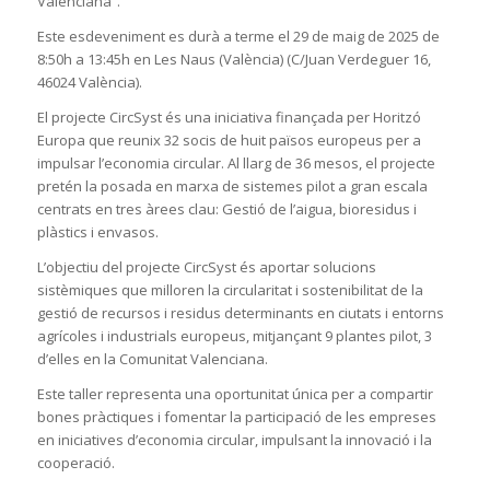
Valenciana”.
Este esdeveniment es durà a terme el 29 de maig de 2025 de
8:50h a 13:45h en Les Naus (València) (C/Juan Verdeguer 16,
46024 València).
El projecte CircSyst és una iniciativa finançada per Horitzó
Europa que reunix 32 socis de huit països europeus per a
impulsar l’economia circular. Al llarg de 36 mesos, el projecte
pretén la posada en marxa de sistemes pilot a gran escala
centrats en tres àrees clau: Gestió de l’aigua, bioresidus i
plàstics i envasos.
L’objectiu del projecte CircSyst és aportar solucions
sistèmiques que milloren la circularitat i sostenibilitat de la
gestió de recursos i residus determinants en ciutats i entorns
agrícoles i industrials europeus, mitjançant 9 plantes pilot, 3
d’elles en la Comunitat Valenciana.
Este taller representa una oportunitat única per a compartir
bones pràctiques i fomentar la participació de les empreses
en iniciatives d’economia circular, impulsant la innovació i la
cooperació.