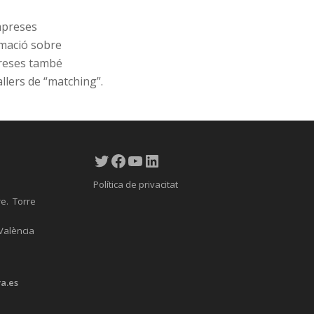
mpreses
rmació sobre
preses també
allers de “matching”.
Twitter
Facebook
YouTube
LinkedIn
Política de privacitat
re. Torre
 València
a.es