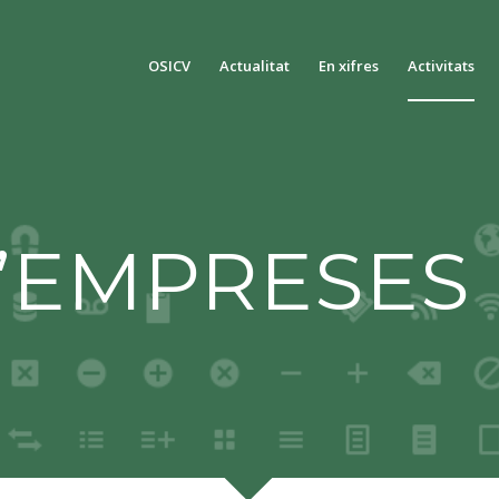
OSICV
Actualitat
En xifres
Activitats
’EMPRESES