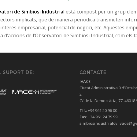
atori de Simbiosi Industrial
està compost per un grup d’e
sectors implicats, que de manera periòdica transmeten info
, interés empresarial, potencial de negoci, etc. Aquestes em
ta d’accions de l’Observatori de Simbiosi Industrial, com els t
 SUPORT DE:
CONTACTE
IVACE
Ciutat Administrativa 9 d’Octub
2
C/ de la Democràcia, 77. 46018
Tlf.:
+34 961 20 96 00
Fax:
+34 961 24 79 99
simbiosindustrialcv.ivace@gv