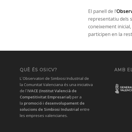
El panell de l’
Observ
representatiu dels 
coneixement inicial
participen en la res
QUÈ ÉS OSICV?
AMB EL
L´Observatori de Simbiosi Industrial de
la Comunitat Valenciana és una iniciativa
de l´
IVACE (Institut Valencià de
Competitivitat Empresarial)
per a
la
promoció i desenvolupament de
solucions
de Simbiosi Industrial
entre
les empreses valencianes.