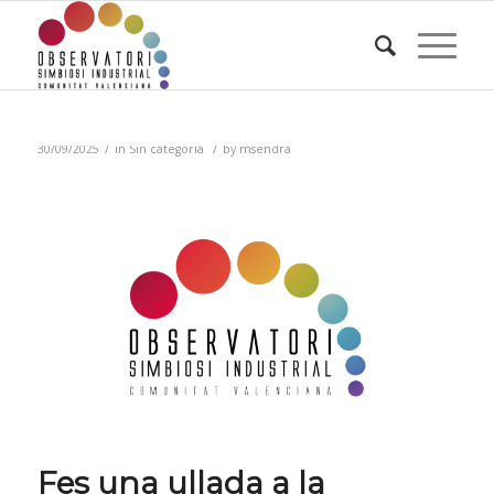
/
/
30/09/2025
in
Sin categoría
by
msendra
Fes una ullada a la