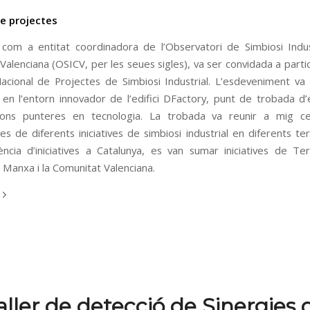
e projectes
om a entitat coordinadora de l’Observatori de Simbiosi Indus
alenciana (OSICV, per les seues sigles), va ser convidada a partic
cional de Projectes de Simbiosi Industrial. L’esdeveniment va t
 en l’entorn innovador de l’edifici DFactory, punt de trobada d
cions punteres en tecnologia. La trobada va reunir a mig c
s de diferents iniciatives de simbiosi industrial en diferents terr
ncia d’iniciatives a Catalunya, es van sumar iniciatives de Ter
 Manxa i la Comunitat Valenciana.
aller de detecció de Sinergies 