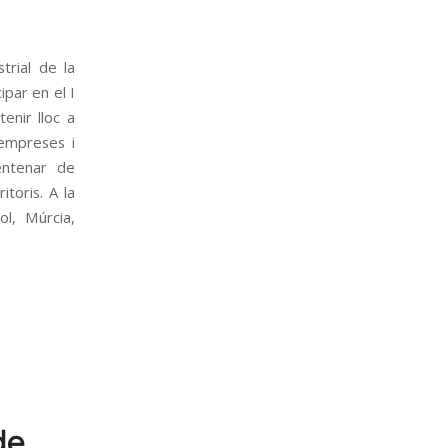
trial de la
ipar en el I
enir lloc a
’empreses i
entenar de
itoris. A la
ol, Múrcia,
de