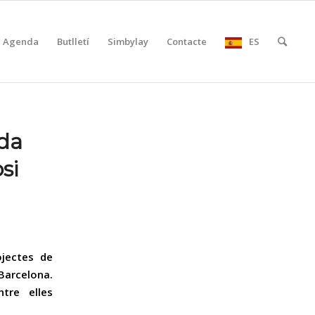
Agenda
Butlletí
Simbylay
Contacte
ES
ada
si
ojectes de
 Barcelona.
ntre elles