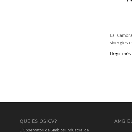
La Cambra 
sinergies e
Llegir més
QUÈ ÉS OSICV?
AMB EL
L´Observatori de Simbiosi Industrial de