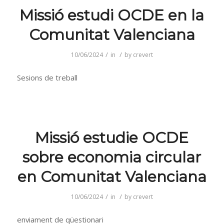
Missió estudi OCDE en la
Comunitat Valenciana
/
/
10/06/2024
in
by
crevert
Sesions de treball
Missió estudie OCDE
sobre economia circular
en Comunitat Valenciana
/
/
10/06/2024
in
by
crevert
enviament de qüestionari