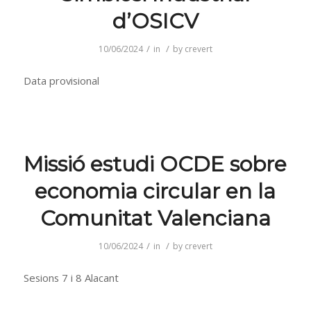
d’OSICV
/
/
10/06/2024
in
by
crevert
Data provisional
Missió estudi OCDE sobre
economia circular en la
Comunitat Valenciana
/
/
10/06/2024
in
by
crevert
Sesions 7 i 8 Alacant