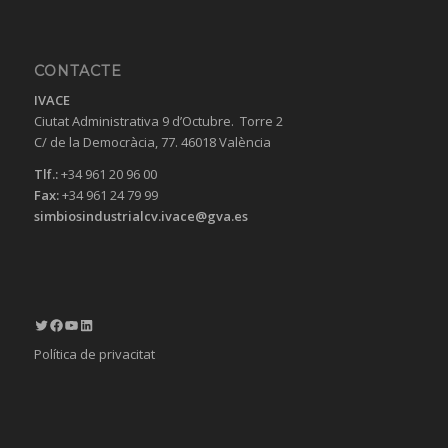
CONTACTE
IVACE
Ciutat Administrativa 9 d’Octubre. Torre 2
C/ de la Democràcia, 77. 46018 València
Tlf.:
+34 961 20 96 00
Fax:
+34 961 24 79 99
simbiosindustrialcv.ivace@gva.es
Twitter
Facebook
YouTube
LinkedIn
Política de privacitat