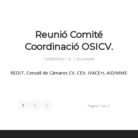
Reunió Comité
Coordinació OSICV.
/
/
10/06/2024
in
by
crevert
REDIT
,
Consell de Càmares CV
,
CEV
,
IVACE+i
,
AIDIMME
1
2
3
Pàgina 1 de 3