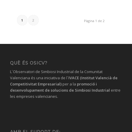
1
2
Pàgina 1 de 2
QUÈ ÉS OSICV?
L´Observatori de Simbiosi Industrial de la Comunitat
Valenciana és una iniciativa de l´
IVACE (Institut Valencià de
Competitivitat Empresarial)
per a la
promoció i
desenvolupament de solucions
de Simbiosi Industrial
entre
les empreses valencianes.