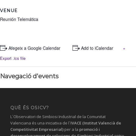
VENUE
Reunión Telemática
+ Afegeix a Google Calendar
+ Add to iCalendar
+
Export .ics file
Navegació d'events
QUÈ ÉS OSICV?
L´Observatori de Simbiosi Industrial de la Comunitat
Valenciana és una iniciativa de l´
IVACE (Institut Valencià de
Competitivitat Empresarial)
per a la
promoció i
desenvolupament de solucions
de Simbiosi Industrial
entre