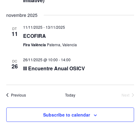
Initiative)
novembre 2025
11/11/2025
-
13/11/2025
DT
11
ECOFIRA
Fira València
Paterna, Valencia
26/11/2025 @ 10:00
-
14:00
DC
26
III Encuentre Anual OSICV
Events
Previous
Today
Next
Events
Subscribe to calendar