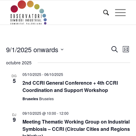
Event
Eve
9/1/2025 onwards
Search
List
Vi
Searc
Select
Nav
octubre 2025
date.
and
Views
05/10/2025
-
06/10/2025
DG
5
2nd CCRI General Conference + 4th CCRI
Navig
Coordination and Support Workshop
Bruseles
Bruseles
09/10/2025 @ 10:00
-
12:00
DJ
9
Meeting Thematic Working Group on Industrial
Symbiosis – CCRI (Circular Cities and Regions