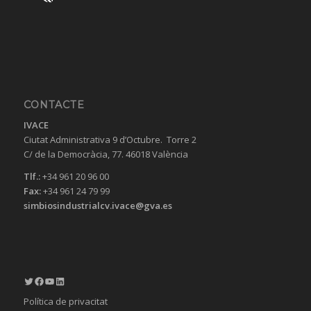
CONTACTE
IVACE
Ciutat Administrativa 9 d’Octubre. Torre 2
C/ de la Democràcia, 77. 46018 València
Tlf.:
+34 961 20 96 00
Fax:
+34 961 24 79 99
simbiosindustrialcv.ivace@gva.es
Twitter
Facebook
YouTube
LinkedIn
Política de privacitat