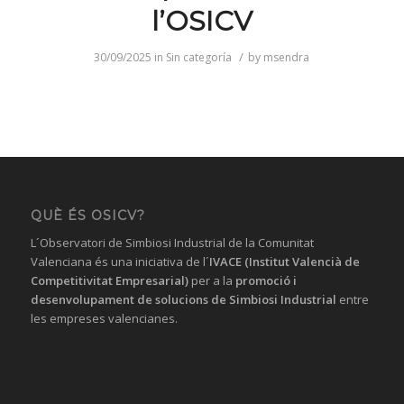
l’OSICV
/
30/09/2025
in
Sin categoría
by
msendra
QUÈ ÉS OSICV?
L´Observatori de Simbiosi Industrial de la Comunitat
Valenciana és una iniciativa de l´
IVACE (Institut Valencià de
Competitivitat Empresarial)
per a la
promoció i
desenvolupament de solucions
de Simbiosi Industrial
entre
les empreses valencianes.